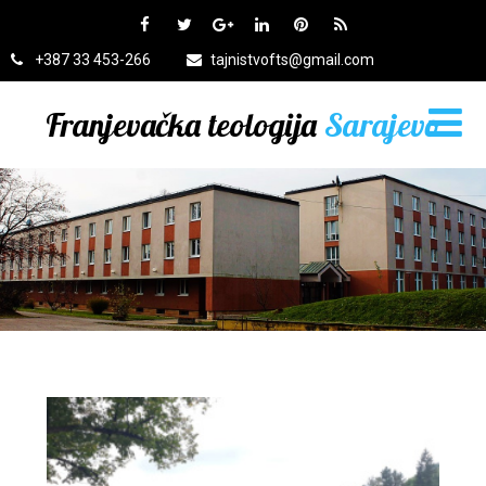
+387 33 453-266
tajnistvofts@gmail.com
Franjevačka teologija
Sarajevo