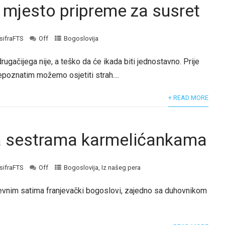
 mjesto pripreme za susret
sifraFTS
Off
Bogoslovija
rugačijega nije, a teško da će ikada biti jednostavno. Prije
poznatim možemo osjetiti strah....
+ READ MORE
a sestrama karmelićankama
sifraFTS
Off
Bogoslovija
,
Iz našeg pera
nevnim satima franjevački bogoslovi, zajedno sa duhovnikom