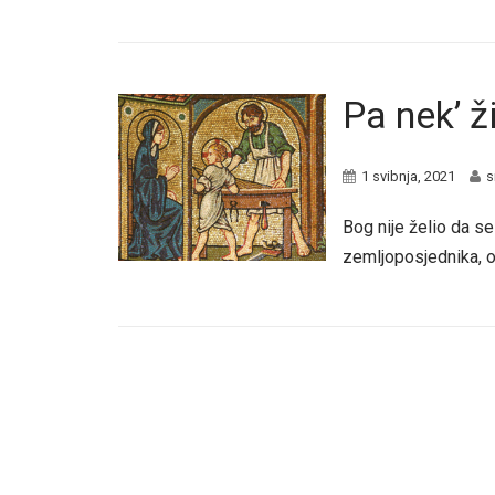
Pa nek’ ž
1 svibnja, 2021
s
Bog nije želio da se
zemljoposjednika, on