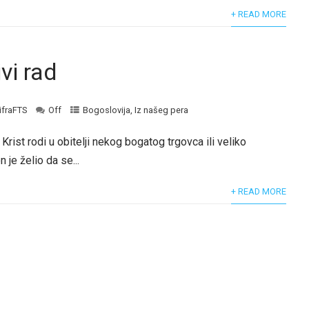
+ READ MORE
ivi rad
ifraFTS
Off
Bogoslovija
,
Iz našeg pera
 Krist rodi u obitelji nekog bogatog trgovca ili veliko
 je želio da se...
+ READ MORE