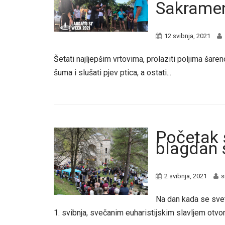
Sakramen
12 svibnja, 2021
Šetati najljepšim vrtovima, prolaziti poljima šaren
šuma i slušati pjev ptica, a ostati...
Početak 
blagdan 
2 svibnja, 2021
s
Na dan kada se sve
1. svibnja, svečanim euharistijskim slavljem otvore