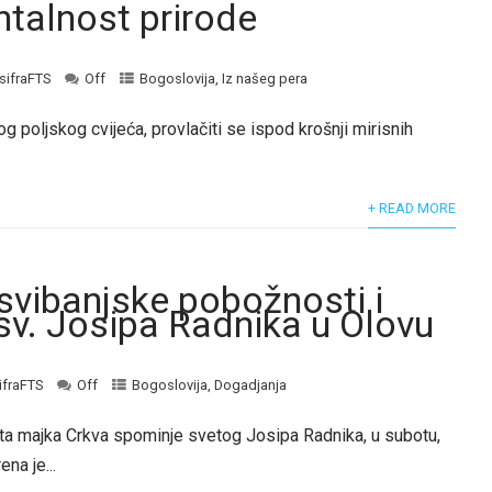
talnost prirode
sifraFTS
Off
Bogoslovija
,
Iz našeg pera
og poljskog cvijeća, provlačiti se ispod krošnji mirisnih
+ READ MORE
svibanjske pobožnosti i
sv. Josipa Radnika u Olovu
ifraFTS
Off
Bogoslovija
,
Dogadjanja
ta majka Crkva spominje svetog Josipa Radnika, u subotu,
na je...