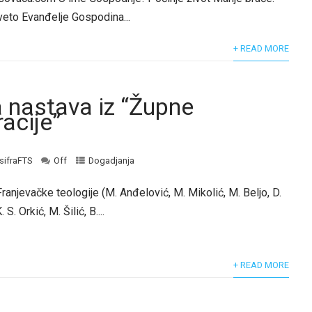
sveto Evanđelje Gospodina...
+ READ MORE
a nastava iz “Župne
acije”
sifraFTS
Off
Dogadjanja
anjevačke teologije (M. Anđelović, M. Mikolić, M. Beljo, D.
 S. Orkić, M. Šilić, B....
+ READ MORE