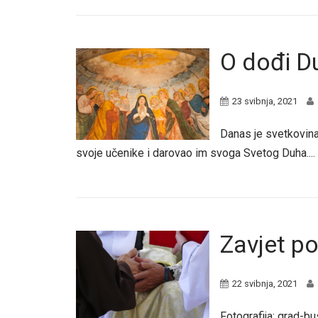
O dođi D
23 svibnja, 2021
Danas je svetkovina
svoje učenike i darovao im svoga Svetog Duha....
Zavjet p
22 svibnja, 2021
Fotografija: grad-b