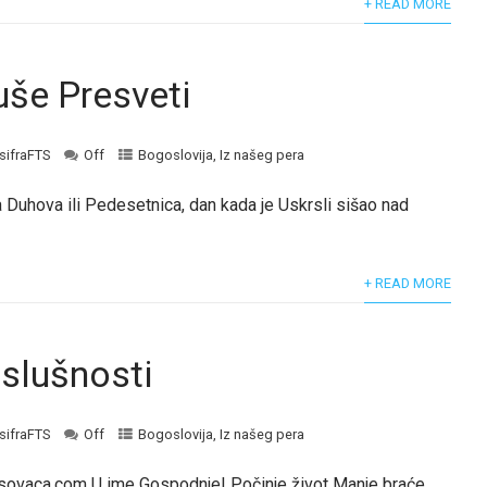
+ READ MORE
uše Presveti
sifraFTS
Off
Bogoslovija
,
Iz našeg pera
 Duhova ili Pedesetnica, dan kada je Uskrsli sišao nad
+ READ MORE
oslušnosti
sifraFTS
Off
Bogoslovija
,
Iz našeg pera
usovaca.com U ime Gospodnje! Počinje život Manje braće.