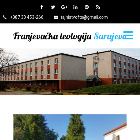
+387 33 453-266
tajnistvofts@gmail.com
Franjevačka teologija
Sarajevo