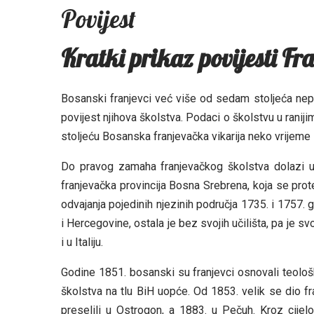
Povijest
Kratki prikaz povijesti Fr
Bosanski franjevci već više od sedam stoljeća nepr
povijest njihova školstva. Podaci o školstvu u ranij
stoljeću Bosanska franjevačka vikarija neko vrijeme
Do pravog zamaha franjevačkog školstva dolazi u 
franjevačka provincija Bosna Srebrena, koja se prot
odvajanja pojedinih njezinih područja 1735. i 1757.
i Hercegovine, ostala je bez svojih učilišta, pa je 
i u Italiju.
Godine 1851. bosanski su franjevci osnovali teološk
školstva na tlu BiH uopće. Od 1853. velik se dio f
preselili u Ostrogon, a 1883. u Pečuh. Kroz cijel