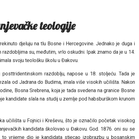
anjevačke teologije
ekinuto djeluju na tlu Bosne i Hercegovine. Jednako je duga i
im razdobljima su, međutim, vrlo oskudni. Ipak znamo da je u 14.
 imala svoju teološku školu u Đakovu.
posttridentinskom razdoblju, napose u 18. stoljeću. Tada je
ezala od Jadrana do Budima, imala više visokih učilišta. Nakon
 godine, Bosna Srebrena, koja je tada svedena na granice Bosne
svoje kandidate slala na studij u zemlje pod habsburškom krunom
a učilišta u Fojnici i Kreševu, što je označilo početak visokog
ranjevačkih kandidata školovao u Đakovu. God. 1876. oni su se
o to vrijeme dio je kandidata stjecao izobrazbu u bosanskim