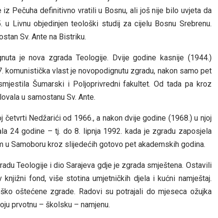
 Pečuha definitivno vratili u Bosnu, ali još nije bilo uvjeta da
u Livnu objedinjen teološki studij za cijelu Bosnu Srebrenu.
stan Sv. Ante na Bistriku.
nuta je nova zgrada Teologije. Dvije godine kasnije (1944.)
947. komunistička vlast je novopodignutu zgradu, nakon samo pet
smjestila Šumarski i Poljoprivredni fakultet. Od tada pa kroz
lovala u samostanu Sv. Ante.
 četvrti Nedžarići od 1966., a nakon dvije godine (1968.) u njoj
ala 24 godine – tj. do 8. lipnja 1992. kada je zgradu zaposjela
dom u Samoboru kroz slijedećih gotovo pet akademskih godina.
adu Teologije i dio Sarajeva gdje je zgrada smještena. Ostavili
knjižni fond, više stotina umjetničkih djela i kućni namještaj.
ško oštećene zgrade. Radovi su potrajali do mjeseca ožujka
oju prvotnu – školsku – namjenu.