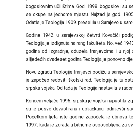
bogoslovnim učilištima. God. 1898. bogoslovi su se iz
se okupe na jednome mjestu. Najzad je god. 1905. 
Odatle je Teologija 1909. preselila u Sarajevo u samo
Godine 1942. u sarajevskoj četvrti Kovačići podig
Teologija je izdignuta na rang fakulteta. No, već 1
godina od izgradnje, oduzela franjevcima i u njoj 
slijedećih dvadeset godina Teologija je ponovno dje
Novu zgradu Teologije franjevci podižu u sarajevskoj
je započeo redoviti školski rad. Teologija je tu ost
srpska vojska. Od tada je Teologija nastavila s ra
Koncem veljače 1996. srpska je vojska napustila zgr
su je posve devastiranu i opljačkanu, odnijevši sav 
Početkom ljeta iste godine započela je obnova te
1997., kada je zgrada u bitnome osposobljena za sv