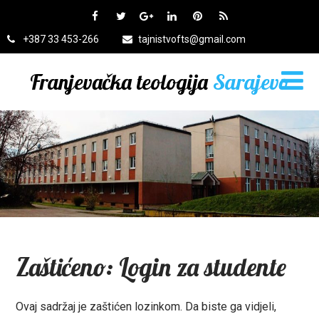
+387 33 453-266
tajnistvofts@gmail.com
Franjevačka teologija
Sarajevo
Zaštićeno: Login za studente
Ovaj sadržaj je zaštićen lozinkom. Da biste ga vidjeli,