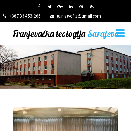
+387 33 453-266
tajnistvofts@gmail.com
Franjevačka teologija
Sarajevo