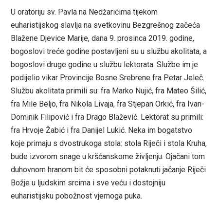
U oratoriju sv. Pavla na Nedžarićima tijekom
euharistijskog slavlja na svetkovinu Bezgrešnog začeća
Blažene Djevice Marije, dana 9. prosinca 2019. godine,
bogoslovi treće godine postavljeni su u službu akolitata, a
bogoslovi druge godine u službu lektorata. Službe im je
podijelio vikar Provincije Bosne Srebrene fra Petar Jeleč.
Službu akolitata primili su: fra Marko Nujić, fra Mateo Šilić,
fra Mile Beljo, fra Nikola Livaja, fra Stjepan Orkić, fra Ivan-
Dominik Filipović i fra Drago Blažević. Lektorat su primili:
fra Hrvoje Žabić i fra Danijel Lukić. Neka im bogatstvo
koje primaju s dvostrukoga stola: stola Riječi i stola Kruha,
bude izvorom snage u kršćanskome življenju. Ojačani tom
duhovnom hranom bit će sposobni potaknuti jačanje Riječi
Božje u ljudskim srcima i sve veću i dostojniju
euharistijsku pobožnost vjernoga puka.