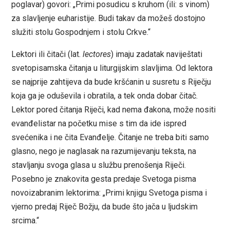
poglavar) govori: „Primi posudicu s kruhom (ili: s vinom)
za slavljenje euharistije. Budi takav da možeš dostojno
služiti stolu Gospodnjem i stolu Crkve.“
Lektori ili čitači (lat.
lectores
) imaju zadatak naviještati
svetopisamska čitanja u liturgijskim slavljima. Od lektora
se najprije zahtijeva da bude kršćanin u susretu s Riječju
koja ga je oduševila i obratila, a tek onda dobar čitač.
Lektor pored čitanja Riječi, kad nema đakona, može nositi
evanđelistar na početku mise s tim da ide ispred
svećenika i ne čita Evanđelje. Čitanje ne treba biti samo
glasno, nego je naglasak na razumijevanju teksta, na
stavljanju svoga glasa u službu prenošenja Riječi.
Posebno je znakovita gesta predaje Svetoga pisma
novoizabranim lektorima: „Primi knjigu Svetoga pisma i
vjerno predaj Riječ Božju, da bude što jača u ljudskim
srcima.“