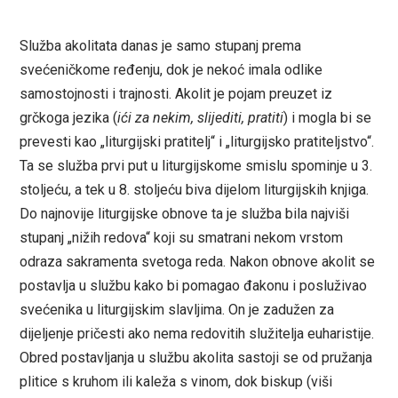
Služba akolitata danas je samo stupanj prema
svećeničkome ređenju, dok je nekoć imala odlike
samostojnosti i trajnosti. Akolit je pojam preuzet iz
grčkoga jezika (
ići za nekim, slijediti, pratiti
) i mogla bi se
prevesti kao „liturgijski pratitelj“ i „liturgijsko pratiteljstvo“.
Ta se služba prvi put u liturgijskome smislu spominje u 3.
stoljeću, a tek u 8. stoljeću biva dijelom liturgijskih knjiga.
Do najnovije liturgijske obnove ta je služba bila najviši
stupanj „nižih redova“ koji su smatrani nekom vrstom
odraza sakramenta svetoga reda. Nakon obnove akolit se
postavlja u službu kako bi pomagao đakonu i posluživao
svećenika u liturgijskim slavljima. On je zadužen za
dijeljenje pričesti ako nema redovitih služitelja euharistije.
Obred postavljanja u službu akolita sastoji se od pružanja
plitice s kruhom ili kaleža s vinom, dok biskup (viši