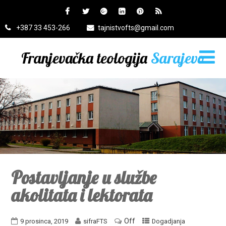
+387 33 453-266
tajnistvofts@gmail.com
Franjevačka teologija
Sarajevo
Postavljanje u službe
akolitata i lektorata
Off
9 prosinca, 2019
sifraFTS
Dogadjanja