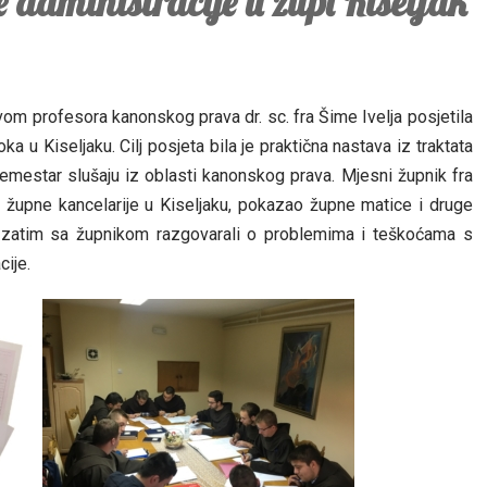
 administracije u župi Kiseljak
om profesora kanonskog prava dr. sc. fra Šime Ivelja posjetila
ka u Kiseljaku. Cilj posjeta bila je praktična nastava iz traktata
 semestar slušaju iz oblasti kanonskog prava. Mjesni župnik fra
i župne kancelarije u Kiseljaku, pokazao župne matice i druge
su zatim sa župnikom razgovarali o problemima i teškoćama s
ije.