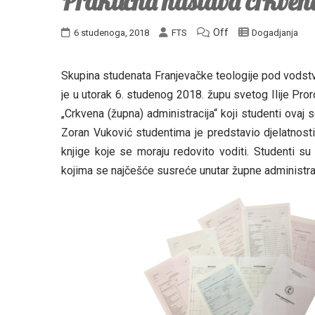
Praktična nastava crkvene
Off
6 studenoga, 2018
FTS
Dogadjanja
Skupina studenata Franjevačke teologije pod vodstv
je u utorak 6. studenog 2018. župu svetog Ilije Proro
„Crkvena (župna) administracija“ koji studenti ovaj
Zoran Vuković studentima je predstavio djelatnost
knjige koje se moraju redovito voditi. Studenti 
kojima se najčešće susreće unutar župne administrac