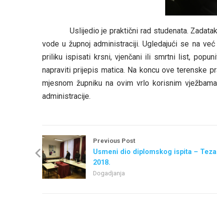
Uslijedio je praktični rad studenata. Zadatak je 
vode u župnoj administraciji. Ugledajući se na već
priliku ispisati krsni, vjenčani ili smrtni list, po
napraviti prijepis matica. Na koncu ove terenske p
mjesnom župniku na ovim vrlo korisnim vježbama 
administracije.
Previous Post
Usmeni dio diplomskog ispita – Tezar
2018.
Dogadjanja